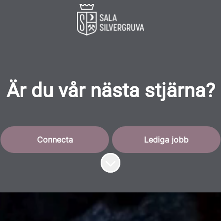
Är du vår nästa stjärna?
Connecta
Lediga jobb
Skrolla för mer innehåll