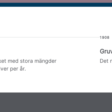
1908
Gruv
riket med stora mängder
Det 
ver per år.