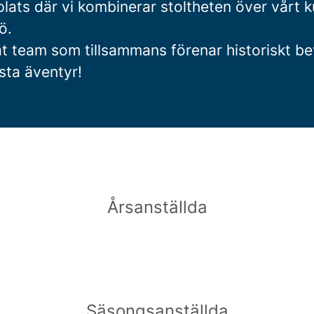
plats där vi kombinerar stoltheten över vårt 
jö.
rat team som tillsammans förenar historiskt 
ästa äventyr!
Årsanställda
Säsongsanställda