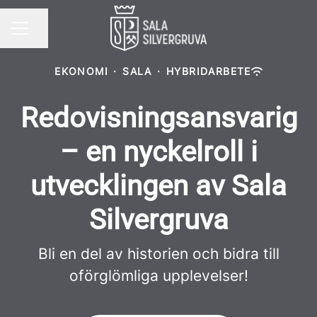
Dela sidan
KARRIÄRMENY
EKONOMI
·
SALA
·
HYBRIDARBETE
Redovisningsansvarig
– en nyckelroll i
utvecklingen av Sala
Silvergruva
Bli en del av historien och bidra till
oförglömliga upplevelser!